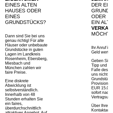
EINES ALTEN
DER EIN
HAUSES ODER
GRUNDS
EINES
ODER
GRUNDSTÜCKS?
EIN ALT
VERKAU
MÖCHTE
Dann sind Sie bei uns
genau richtig! Für alte
Häuser oder unbebaute
Ihr Anruf is
Grundstücke in guten
Geld wert!
Lagen im Landkreis
Rosenheim, Ebersberg,
Geben Sie 
Miesbach und
Tipp und Si
München zahlen wir
Falle des A
faire Preise.
uns nicht b
Grundstücks
Eine diskrete
Provision i
Abwicklung ist
EUR 15.00
selbstverständlich.
sofort nach
Innerhalb von 48
Vertragsunt
Stunden erhalten Sie
ein faires,
Über Ihre
überdurchschnittlich
Kontaktaufn
attraktives Angebot. Auf